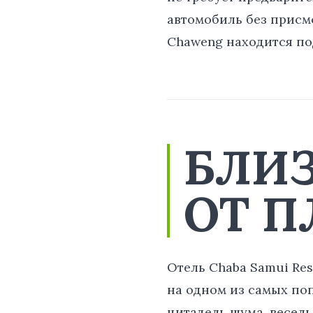
автомобиль без присмо
Chaweng находится по
БЛИ
ОТ 
Отель Chaba Samui Re
на одном из самых по
цитадель шума, весел