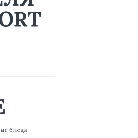
SORT
Е
ные блюда