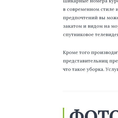
Шикарные номера куро
в современном стиле 
предпочтений вы може
закатом и видом на мо
спутниковое телевиден
Кроме того производи
представительниц прек
что такое уборка. Усл
ФОТ