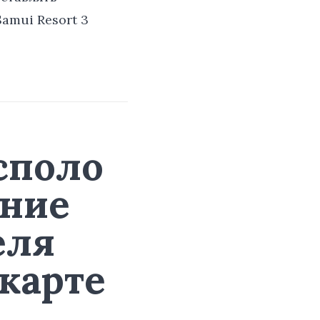
amui Resort 3
споло
ние
еля
 карте