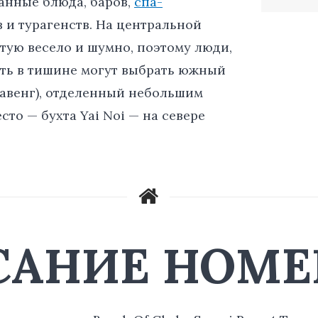
анные блюда, баров,
спа-
в и турагенств. На центральной
тую весело и шумно, поэтому люди,
уть в тишине могут выбрать южный
авенг), отделенный небольшим
сто — бухта Yai Noi — на севере
САНИЕ НОМЕ