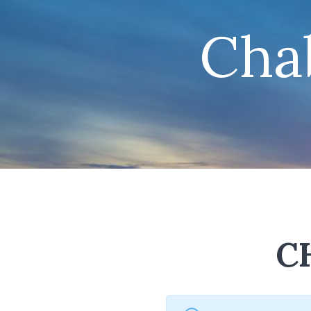
Cha
C