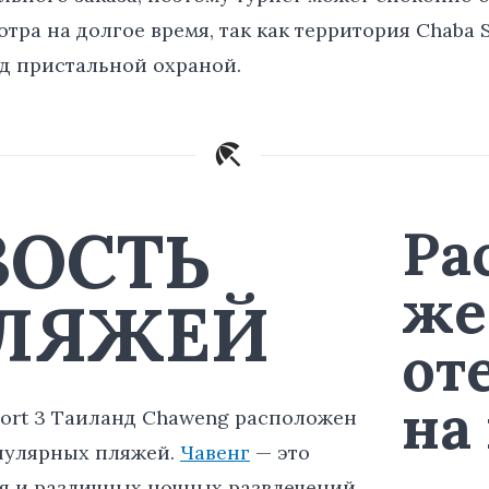
тра на долгое время, так как территория Chaba S
д пристальной охраной.
ЗОСТЬ
Ра
же
ПЛЯЖЕЙ
от
на
sort 3 Таиланд Chaweng расположен
пулярных пляжей.
Чавенг
— это
ья и различных ночных развлечений.