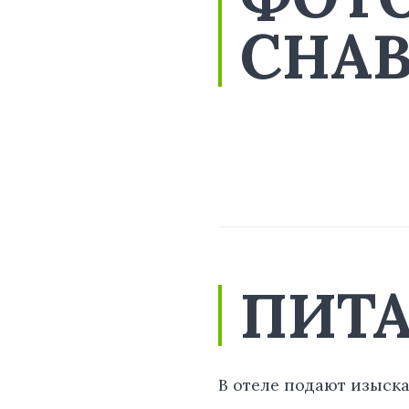
CHAB
ПИТА
В отеле подают изыск