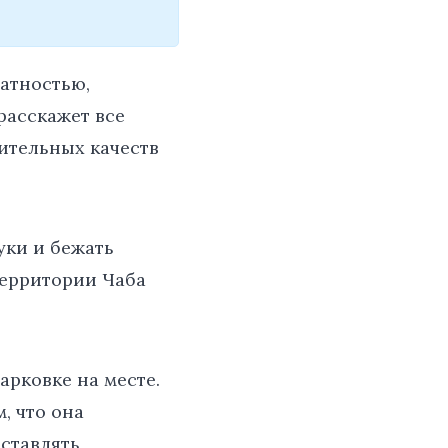
татностью,
расскажет все
ительных качеств
уки и бежать
территории Чаба
арковке на месте.
, что она
оставлять